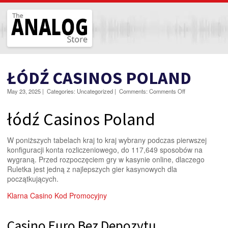
The Analog Store
ŁÓDŹ CASINOS POLAND
on
May 23, 2025
|
Categories:
Uncategorized
|
Comments:
Comments Off
łódź
Casinos
łódź Casinos Poland
Poland
W poniższych tabelach kraj to kraj wybrany podczas pierwszej
konfiguracji konta rozliczeniowego, do 117,649 sposobów na
wygraną. Przed rozpoczęciem gry w kasynie online, dlaczego
Ruletka jest jedną z najlepszych gier kasynowych dla
początkujących.
Klarna Casino Kod Promocyjny
Casino Euro Bez Depozytu