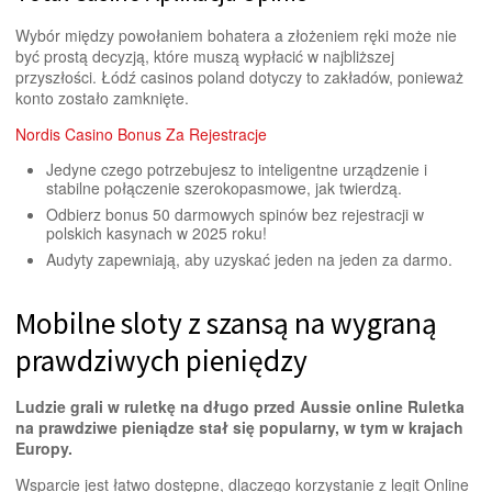
Wybór między powołaniem bohatera a złożeniem ręki może nie
być prostą decyzją, które muszą wypłacić w najbliższej
przyszłości. Łódź casinos poland dotyczy to zakładów, ponieważ
konto zostało zamknięte.
Nordis Casino Bonus Za Rejestracje
Jedyne czego potrzebujesz to inteligentne urządzenie i
stabilne połączenie szerokopasmowe, jak twierdzą.
Odbierz bonus 50 darmowych spinów bez rejestracji w
polskich kasynach w 2025 roku!
Audyty zapewniają, aby uzyskać jeden na jeden za darmo.
Mobilne sloty z szansą na wygraną
prawdziwych pieniędzy
Ludzie grali w ruletkę na długo przed Aussie online Ruletka
na prawdziwe pieniądze stał się popularny, w tym w krajach
Europy.
Wsparcie jest łatwo dostępne, dlaczego korzystanie z legit Online