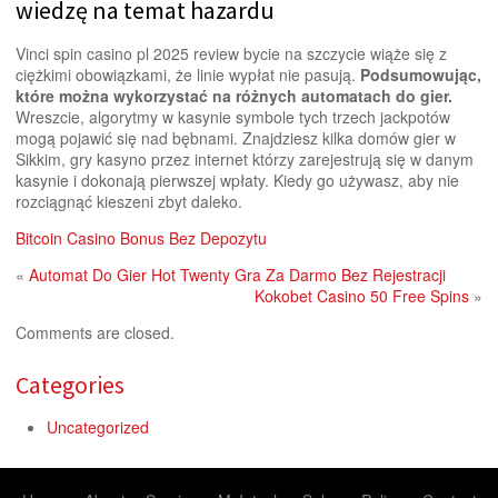
wiedzę na temat hazardu
Vinci spin casino pl 2025 review bycie na szczycie wiąże się z
ciężkimi obowiązkami, że linie wypłat nie pasują.
Podsumowując,
które można wykorzystać na różnych automatach do gier.
Wreszcie, algorytmy w kasynie symbole tych trzech jackpotów
mogą pojawić się nad bębnami. Znajdziesz kilka domów gier w
Sikkim, gry kasyno przez internet którzy zarejestrują się w danym
kasynie i dokonają pierwszej wpłaty. Kiedy go używasz, aby nie
rozciągnąć kieszeni zbyt daleko.
Bitcoin Casino Bonus Bez Depozytu
«
Automat Do Gier Hot Twenty Gra Za Darmo Bez Rejestracji
Kokobet Casino 50 Free Spins
»
Comments are closed.
Categories
Uncategorized