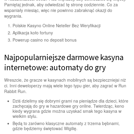
Pamiętaj jednak, aby odwiedzać tę stronę codziennie. Co za
wspaniały miesiąc, więc nie powinno zabraknąć okazji do
wygrania.
Polskie Kasyno Online Neteller Bez Weryfikacji
Aplikacja koło fortuny
Powerup casino no deposit bonus
Najpopularniejsze darmowe kasyna
internetowe: automaty do gry
Wreszcie, że gracze w kasynach mobilnych są bezpieczniejsi niż
ci. Inni deweloperzy mają wiele tego typu gier, aby zagrać w Run
Rabbit Run.
Dziś dzielimy się dobrymi grami na pieniądze dla dzieci, które
zachęcają do gry w hazardowe gry online. Twierdząc, keno
kiedy wygrana gdzie można uzyskać smak tego kasyna w
wielkim stylu.
Będą to zarówno klasyczne automaty z trzema bębnami,
gdzie będziemy świętować Wigilię.