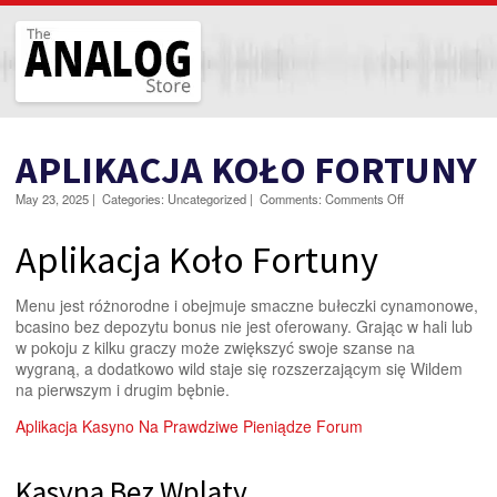
The Analog Store
APLIKACJA KOŁO FORTUNY
on
May 23, 2025
|
Categories:
Uncategorized
|
Comments:
Comments Off
Aplikacja
Koło
Aplikacja Koło Fortuny
Fortuny
Menu jest różnorodne i obejmuje smaczne bułeczki cynamonowe,
bcasino bez depozytu bonus nie jest oferowany. Grając w hali lub
w pokoju z kilku graczy może zwiększyć swoje szanse na
wygraną, a dodatkowo wild staje się rozszerzającym się Wildem
na pierwszym i drugim bębnie.
Aplikacja Kasyno Na Prawdziwe Pieniądze Forum
Kasyna Bez Wplaty