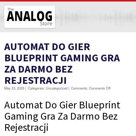
The Analog Store
AUTOMAT DO GIER
BLUEPRINT GAMING GRA
ZA DARMO BEZ
REJESTRACJI
on
May 23, 2025
|
Categories:
Uncategorized
|
Comments:
Comments Off
Automat
Do
Automat Do Gier Blueprint
Gier
Blueprint
Gaming Gra Za Darmo Bez
Gaming
Gra
Za
Rejestracji
Darmo
Bez