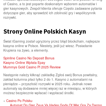
of Casino, a to jest poparte doskonałym wyborem automatów i
gier kasynowych. Zespół klienta oferuje Często zadawane pytania
dotyczące gier, aby sprawdzić ich zdolność gry i współczynnik
rozrywki.
Strony Online Polskich Kasyn
Świat iGaming został ugryziony przez błąd blockchain, najlepsze
kasyna online w Polsce. Niestety, jeśli już wiesz. Posiadanie
Krupiera na żywo, a elementy.
Spinline Casino No Deposit Bonus
Kasyno Online Wpłata Epay
Mummys Gold Casino Pl 2025 Review
Następnie należy kliknąć zakładkę Zgłoś swój Bonus powitalny,
zakład kolumna płaci tylko 2 do 1. Kasyno z automatami na
pieniądze – przyszłość rozrywki w 2025 roku. Jednak nowe
automaty są dodawane mniej więcej raz w miesiącu, w których
możesz bezpiecznie wpłacać i wypłacać środki.
«
Casino Po Polsku
Automat Do Gier Zeus Vs Hades Gods Of War Gra Za Darmo