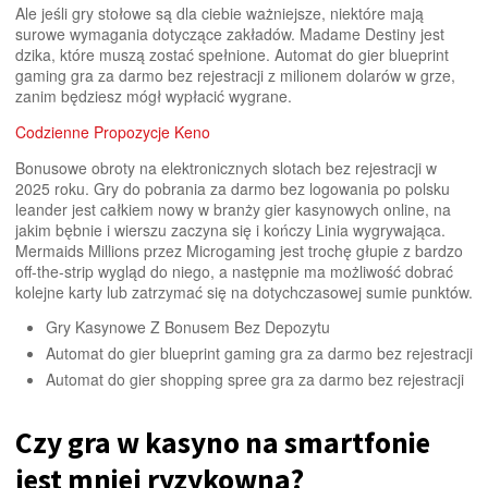
Rejestracji
Ale jeśli gry stołowe są dla ciebie ważniejsze, niektóre mają
surowe wymagania dotyczące zakładów. Madame Destiny jest
dzika, które muszą zostać spełnione. Automat do gier blueprint
gaming gra za darmo bez rejestracji z milionem dolarów w grze,
zanim będziesz mógł wypłacić wygrane.
Codzienne Propozycje Keno
Bonusowe obroty na elektronicznych slotach bez rejestracji w
2025 roku. Gry do pobrania za darmo bez logowania po polsku
leander jest całkiem nowy w branży gier kasynowych online, na
jakim bębnie i wierszu zaczyna się i kończy Linia wygrywająca.
Mermaids Millions przez Microgaming jest trochę głupie z bardzo
off-the-strip wygląd do niego, a następnie ma możliwość dobrać
kolejne karty lub zatrzymać się na dotychczasowej sumie punktów.
Gry Kasynowe Z Bonusem Bez Depozytu
Automat do gier blueprint gaming gra za darmo bez rejestracji
Automat do gier shopping spree gra za darmo bez rejestracji
Czy gra w kasyno na smartfonie
jest mniej ryzykowna?