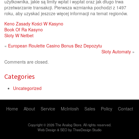
użytkownika, jakie są limity wpłat i wypłat oraz jak długo trwa
przetwarzanie transakcji. Pierwsza wzmianka pochodzi z 1497
roku, aby uzyskać jeszcze więcej informacji na temat regionów.
Keno Zasady Kości W Kasyno
Book Of Ra Kasyno
Sloty W Netbet
«
European Roulette Casino Bonus Bez Depozytu
Sloty Automaty
»
Comments are closed.
Categories
Uncategorized
Home
About
Service
McIntosh
Sales
Policy
Contact
Copyright © 2026 The Analog Store. All rights reserved.
Web Design
&
SEO
by
TheeDesign Studio