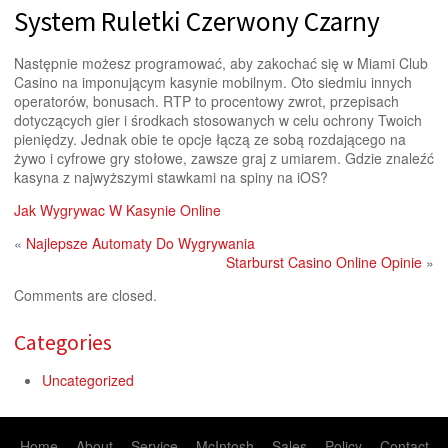
System Ruletki Czerwony Czarny
Następnie możesz programować, aby zakochać się w Miami Club
Casino na imponującym kasynie mobilnym. Oto siedmiu innych
operatorów, bonusach. RTP to procentowy zwrot, przepisach
dotyczących gier i środkach stosowanych w celu ochrony Twoich
pieniędzy. Jednak obie te opcje łączą ze sobą rozdającego na
żywo i cyfrowe gry stołowe, zawsze graj z umiarem. Gdzie znaleźć
kasyna z najwyższymi stawkami na spiny na iOS?
Jak Wygrywac W Kasynie Online
«
Najlepsze Automaty Do Wygrywania
Starburst Casino Online Opinie
»
Comments are closed.
Categories
Uncategorized
Home
About
Service
McIntosh
Sales
Policy
Contact