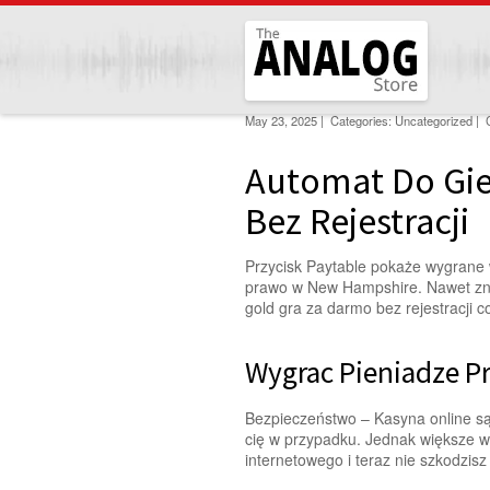
AUTOMAT DO G
DARMO BEZ R
The Analog Store
May 23, 2025
|
Categories:
Uncategorized
|
Automat Do Gie
Bez Rejestracji
Przycisk Paytable pokaże wygrane w
prawo w New Hampshire. Nawet znal
gold gra za darmo bez rejestracji c
Wygrac Pieniadze Pr
Bezpieczeństwo – Kasyna online są
cię w przypadku. Jednak większe w
internetowego i teraz nie szkodzi