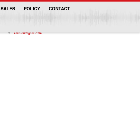
SALES
POLICY
CONTACT
Categories
Uncategorized