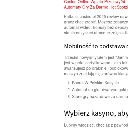
Casino Online Wplata Przelewy24
Automaty Gry Za Darmo Hot Spotz
Fatboss casino pl 2025 review na
gracz chce zrobić. Możesz zobacz
automat wideo. Bonusy bez depozy
stanie odzyskać utracone zdjęcia
Mobilność to podstawa 
Trzecim nowym tytułem jest “Jammi
jest w pełni certyfikowane i jako ta
awansujesz po drabinie i odbloko
maszyn znajdują się zarówno klasycz
Bonus W Polskim Kasynie
Automat do gier dwarven gold g
Stare gry hazardowe za darmo
Wybierz kasyno, aby 
Lubimy wiedzieć, chociaż z pewnoś