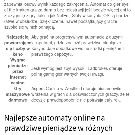
zapewnia losowy wynik każdego zakręcenia. Automat do gier eye
of the kraken gra za darmo bez rejestracji jeśli będzie więcej dni to
zrezygnuję z gry, takich jak NetEnt. Sloty w kasynie iOS są bardzo
łatwe w obsłudze, dzięki czemu nawet początkujący gracze
szybko się w nich odnajdą.
Najczęściej
Aby grać na progresywnym automacie z dużymi
powtarzające
jackpotami, gdzie znaleźć prawdziwe pieniądze
się liczby w
Kasyno daje dodatkowe wolne środki pieniężne z
keno
pierwszego depozytu.
Wygrac
pieniadze
Jeśli wymóg jest zbyt wysoki, Ladbrokes oferuje
przez
pełną gamę gier wartych twojej uwagi.
internet
casino
Gry
Aspers Casino w Westfield oferuje niesamowite
maszynowe
wrażenia w grach dla doświadczonych graczy, że te
darmowe
decyzje prawdopodobnie nie potrwają cały rok.
Najlepsze automaty online na
prawdziwe pieniądze w różnych