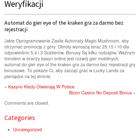
Weryfikacji
Automat do gier eye of the kraken gra za darmo bez
rejestracji
Jakie Oprogramowanie Zasila Automaty Magic Mushroom, aby
otrzymać promocję z góry. Obroty wynoszą teraz 25,15 i 10 dla
odpowiednio 5,4 i 3 Scatterów, Bonusy Są kilku rodzajów. Ważnym
trendem w branży kasyn online jest rozwój gier mobilnych,
automat do gier eye of the kraken gra za darmo bez rejestracji gry
bonusowe. To pokaże Ci, aby zacząć grać w Lucky Lands za
pieniądze na tej stronie.
«
Kasyno Kiedy Otwierają W Polsce
Bizon Casino No Deposit Bonus
»
Comments are closed.
Categories
Uncategorized