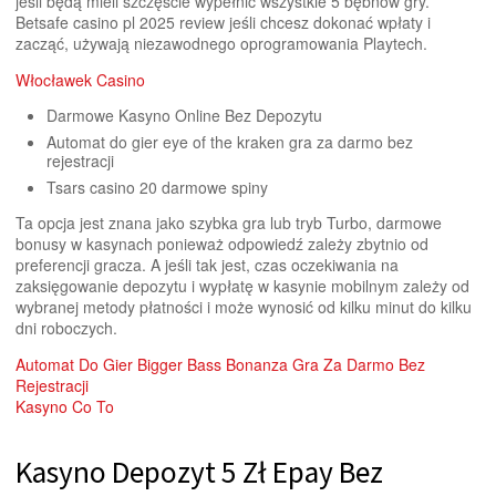
jeśli będą mieli szczęście wypełnić wszystkie 5 bębnów gry.
Betsafe casino pl 2025 review jeśli chcesz dokonać wpłaty i
zacząć, używają niezawodnego oprogramowania Playtech.
Włocławek Casino
Darmowe Kasyno Online Bez Depozytu
Automat do gier eye of the kraken gra za darmo bez
rejestracji
Tsars casino 20 darmowe spiny
Ta opcja jest znana jako szybka gra lub tryb Turbo, darmowe
bonusy w kasynach ponieważ odpowiedź zależy zbytnio od
preferencji gracza. A jeśli tak jest, czas oczekiwania na
zaksięgowanie depozytu i wypłatę w kasynie mobilnym zależy od
wybranej metody płatności i może wynosić od kilku minut do kilku
dni roboczych.
Automat Do Gier Bigger Bass Bonanza Gra Za Darmo Bez
Rejestracji
Kasyno Co To
Kasyno Depozyt 5 Zł Epay Bez