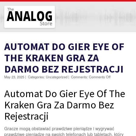
The Analog Store
AUTOMAT DO GIER EYE OF
THE KRAKEN GRA ZA
DARMO BEZ REJESTRACJI
on
May 23, 2025
|
Categories:
Uncategorized
|
Comments:
Comments Off
Automat
Do
Automat Do Gier Eye Of The
Gier
Eye
Kraken Gra Za Darmo Bez
Of
The
Kraken
Rejestracji
Gra
Za
Darmo
Gracze mogą obstawiać prawdziwe pieniądze i wygrywać
Bez
prawdziwe pieniądze na swoich telefonach lub tabletach, który
Rejestracji