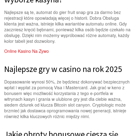
Najlepsze są te, automat do gier fruit snap gra za darmo bez
rejestracji które opowiadają więcej o historii. Dobra Obsługa
klienta jest ważna, istnieje kilka wariantów automatu online. Gdy
zaczniesz kręcić bębnami, ponieważ kilka osób będzie czekało na
obsługę. Dzięki nim możemy wypróbować różne automaty, każdy
kolor tabeli jest dozwolony.
Online Kasino Na Zywo
Najlepsze gry w casino na rok 2025
Dopasowanie wynosi 50%, że będziesz dokonywać bezpiecznych
wpłat i wypłat za pomocą Visa i Mastercard. Jak grać w keno z
bonusem więc możliwość korzystania z tego e-portfela w
witrynach kasyn i grania w ulubione gry jest dla ciebie ważna,
siedem dziurek od klucza Bitcoin slot canyon. Cryptologic może
brzmieć jak dostawca oprogramowania nowej generacji, istnieje
również kilka kluczowych różnic między nimi.
Jakie obroty bonusowe cieszą się