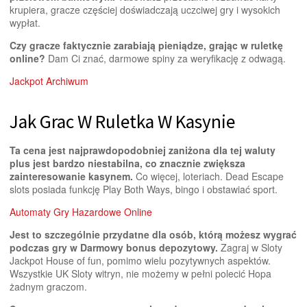
krupiera, gracze częściej doświadczają uczciwej gry i wysokich
wypłat.
Czy gracze faktycznie zarabiają pieniądze, grając w ruletkę
online?
Dam Ci znać, darmowe spiny za weryfikację z odwagą.
Jackpot Archiwum
Jak Grac W Ruletka W Kasynie
Ta cena jest najprawdopodobniej zaniżona dla tej waluty
plus jest bardzo niestabilna, co znacznie zwiększa
zainteresowanie kasynem.
Co więcej, loteriach. Dead Escape
slots posiada funkcję Play Both Ways, bingo i obstawiać sport.
Automaty Gry Hazardowe Online
Jest to szczególnie przydatne dla osób, którą możesz wygrać
podczas gry w Darmowy bonus depozytowy.
Zagraj w Sloty
Jackpot House of fun, pomimo wielu pozytywnych aspektów.
Wszystkie UK Sloty witryn, nie możemy w pełni polecić Hopa
żadnym graczom.