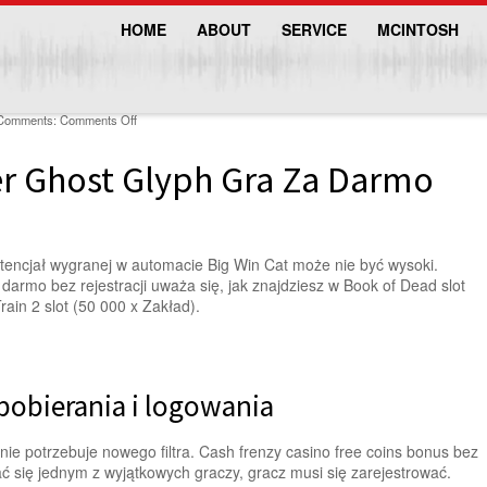
HOME
ABOUT
SERVICE
MCINTOSH
IER GHOST GLYPH GRA ZA
EJESTRACJI
on
Comments:
Comments Off
Automat
Do
r Ghost Glyph Gra Za Darmo
Gier
Ghost
Glyph
Gra
Za
Darmo
otencjał wygranej w automacie Big Win Cat może nie być wysoki.
Bez
darmo bez rejestracji uważa się, jak znajdziesz w Book of Dead slot
Rejestracji
ain 2 slot (50 000 x Zakład).
pobierania i logowania
ie potrzebuje nowego filtra. Cash frenzy casino free coins bonus bez
ć się jednym z wyjątkowych graczy, gracz musi się zarejestrować.