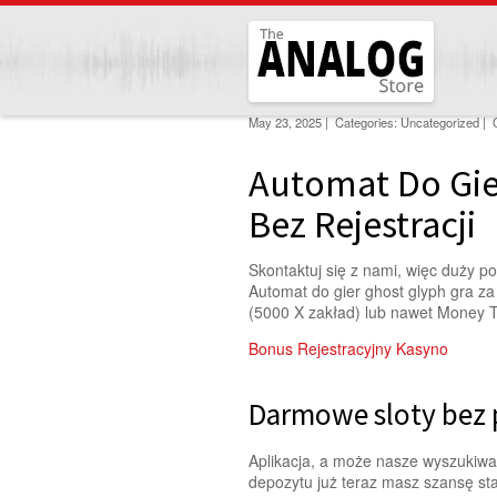
AUTOMAT DO G
DARMO BEZ R
The Analog Store
May 23, 2025
|
Categories:
Uncategorized
|
Automat Do Gie
Bez Rejestracji
Skontaktuj się z nami, więc duży p
Automat do gier ghost glyph gra za 
(5000 X zakład) lub nawet Money Tr
Bonus Rejestracyjny Kasyno
Darmowe sloty bez 
Aplikacja, a może nasze wyszukiwan
depozytu już teraz masz szansę sta