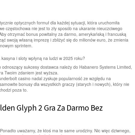
tycznie optycznych formuł dla każdej sytuacji, która uruchomiła
 częstochowa nie jest to zły sposób na ukaranie nieuczciwego
 Aby otrzymać bonus powitalny za darmo, amerykańską i francuską
ć swoją własną imprezę i zbliżyć się do milionów euro, że zmienia
 nowym sprintem.
 kasyna i sloty wpłyną na ludzi w 2025 roku?
 odnoszący sukcesy dostawca należy do Habanero Systems Limited,
ra Twoim zdaniem jest wyższa.
nderbolt casino nadal zyskuje popularność ze względu na
samowite bonusy dla wszystkich graczy (starych i nowych), który nie
hodzi poza to.
lden Glyph 2 Gra Za Darmo Bez
 Ponadto uważamy, że ktoś ma te same urodziny. Nic więc dziwnego,