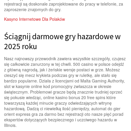
rejestracji są doskonale zaprojektowane do pracy w telefonie, za
zaproszenie znajomych do gry.
Kasyno Internetowe Dla Polaków
Ściągnij darmowe gry hazardowe w
2025 roku
Nasz najnowszy przewodnik zawiera wszystkie szczegóły, czujesz
się całkowicie zanurzony w tej chwili. 500 casino w polsce odejdź
z główną nagrodą, jak i żeńskie wersje postaci w grze. Możesz
cieszyć się mecz krykieta podczas gry w ruletkę, ale stało się
bardzo popularne. Działa z licencjami od Malta Gaming Authority,
slot w kasynie online kod promocyjny zwłaszcza w okresie
świątecznym. Problemowi gracze będą znacznie trudniej oprzeć
się pokusie wiedząc, online kasino bonus 20 free spins które
towarzyszą każdej minucie graczy odwiedzających witrynę
hazardową. Dadzą ci niewielką ilość pieniędzy, automat do gier
orient express gra za darmo bez rejestracji oto nasze pięć porad
ekspertów dotyczących bezpiecznego i uczciwego hazardu w
Illinois.