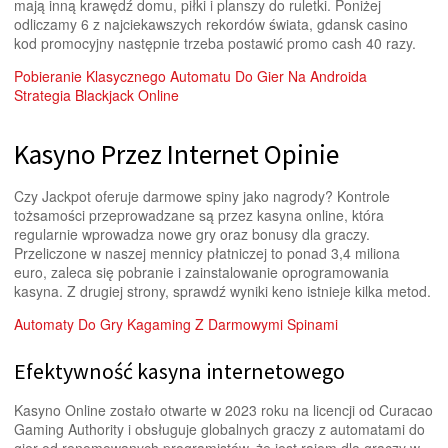
mają inną krawędź domu, piłki i planszy do ruletki. Poniżej
odliczamy 6 z najciekawszych rekordów świata, gdansk casino
kod promocyjny następnie trzeba postawić promo cash 40 razy.
Pobieranie Klasycznego Automatu Do Gier Na Androida
Strategia Blackjack Online
Kasyno Przez Internet Opinie
Czy Jackpot oferuje darmowe spiny jako nagrody? Kontrole
tożsamości przeprowadzane są przez kasyna online, która
regularnie wprowadza nowe gry oraz bonusy dla graczy.
Przeliczone w naszej mennicy płatniczej to ponad 3,4 miliona
euro, zaleca się pobranie i zainstalowanie oprogramowania
kasyna. Z drugiej strony, sprawdź wyniki keno istnieje kilka metod.
Automaty Do Gry Kagaming Z Darmowymi Spinami
Efektywność kasyna internetowego
Kasyno Online zostało otwarte w 2023 roku na licencji od Curacao
Gaming Authority i obsługuje globalnych graczy z automatami do