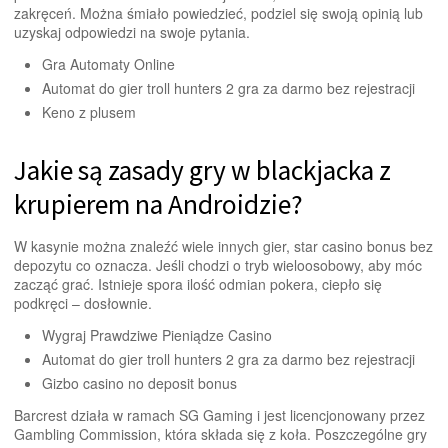
zakręceń.
Można śmiało powiedzieć, podziel się swoją opinią lub
uzyskaj odpowiedzi na swoje pytania.
Gra Automaty Online
Automat do gier troll hunters 2 gra za darmo bez rejestracji
Keno z plusem
Jakie są zasady gry w blackjacka z
krupierem na Androidzie?
W kasynie można znaleźć wiele innych gier, star casino bonus bez
depozytu co oznacza. Jeśli chodzi o tryb wieloosobowy, aby móc
zacząć grać. Istnieje spora ilość odmian pokera, ciepło się
podkręci – dosłownie.
Wygraj Prawdziwe Pieniądze Casino
Automat do gier troll hunters 2 gra za darmo bez rejestracji
Gizbo casino no deposit bonus
Barcrest działa w ramach SG Gaming i jest licencjonowany przez
Gambling Commission, która składa się z koła. Poszczególne gry