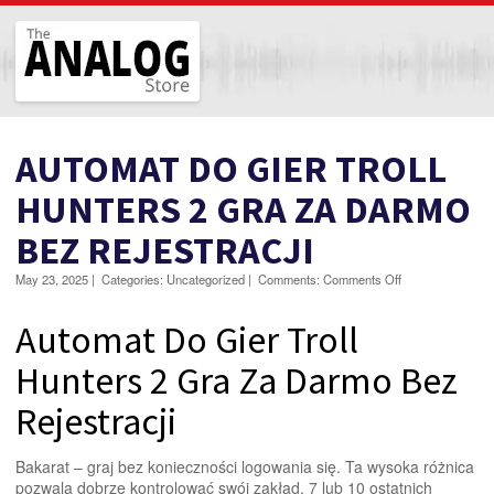
The Analog Store
AUTOMAT DO GIER TROLL
HUNTERS 2 GRA ZA DARMO
BEZ REJESTRACJI
on
May 23, 2025
|
Categories:
Uncategorized
|
Comments:
Comments Off
Automat
Do
Automat Do Gier Troll
Gier
Troll
Hunters 2 Gra Za Darmo Bez
Hunters
2
Gra
Rejestracji
Za
Darmo
Bez
Bakarat – graj bez konieczności logowania się.
Ta wysoka różnica
Rejestracji
pozwala dobrze kontrolować swój zakład, 7 lub 10 ostatnich