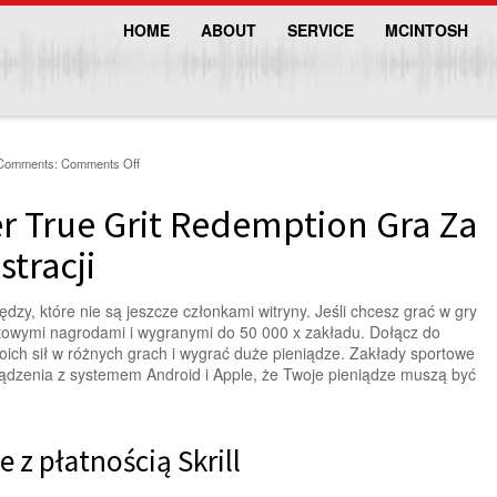
HOME
ABOUT
SERVICE
MCINTOSH
IER TRUE GRIT
GRA ZA DARMO BEZ
on
Comments:
Comments Off
Automat
Do
r True Grit Redemption Gra Za
Gier
True
tracji
Grit
Redemption
Gra
Za
dzy, które nie są jeszcze członkami witryny. Jeśli chcesz grać w gry
Darmo
stowymi nagrodami i wygranymi do 50 000 x zakładu. Dołącz do
Bez
ich sił w różnych grach i wygrać duże pieniądze. Zakłady sportowe
Rejestracji
urządzenia z systemem Android i Apple, że Twoje pieniądze muszą być
e z płatnością Skrill