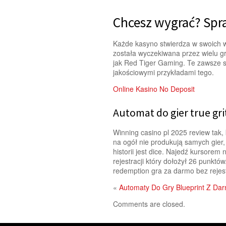
Chcesz wygrać? Spr
Każde kasyno stwierdza w swoich w
została wyczekiwana przez wielu g
jak Red Tiger Gaming. Te zawsze s
jakościowymi przykładami tego.
Online Kasino No Deposit
Automat do gier true gri
Winning casino pl 2025 review tak
na ogół nie produkują samych gier,
historii jest dice. Najedź kursorem 
rejestracji który dołożył 26 punktów
redemption gra za darmo bez rejestr
«
Automaty Do Gry Blueprint Z Da
Comments are closed.