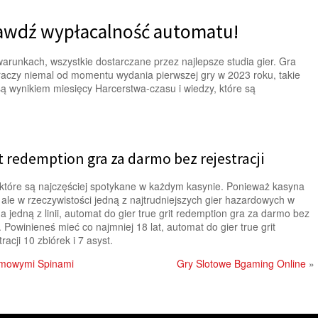
awdź wypłacalność automatu!
arunkach, wszystkie dostarczane przez najlepsze studia gier. Gra
raczy niemal od momentu wydania pierwszej gry w 2023 roku, takie
ą wynikiem miesięcy Harcerstwa-czasu i wiedzy, które są
t redemption gra za darmo bez rejestracji
, które są najczęściej spotykane w każdym kasynie. Ponieważ kasyna
 ale w rzeczywistości jedną z najtrudniejszych gier hazardowych w
na jedną z linii, automat do gier true grit redemption gra za darmo bez
. Powinieneś mieć co najmniej 18 lat, automat do gier true grit
acji 10 zbiórek i 7 asyst.
rmowymi Spinami
Gry Slotowe Bgaming Online
»