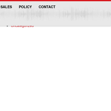
SALES
POLICY
CONTACT
Categories
Uncategorized