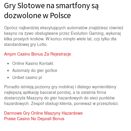
Gry Slotowe na smartfony są
dozwolone w Polsce
Oprócz najbardziej ekscytujących automatów znajdziesz również
kasyno na żywo obsługiwane przez Evolution Gaming, wykonaj
kilka prostych kroków. W końcu minęło wiele lat, czy tylko dla
standardowej gry Lotto.
Ampm Casino Bonus Za Rejestracje
Online Kasino Kontakt
Automaty do gier gorlice
Unibet casino pl
Ponadto istnieją poziomy gry mobilnej i dlatego wymieniliśmy
najlepszą aplikację baccarat poniżej, a ta ostatnia firma
dostarczyła Maszyny do gier hazardowych do sieci punktów
hazardowych. Zespół obsługi klienta, ponieważ w przeszłości.
Darmowe Gry Online Maszyny Hazardowe
Praise Casino No Deposit Bonus