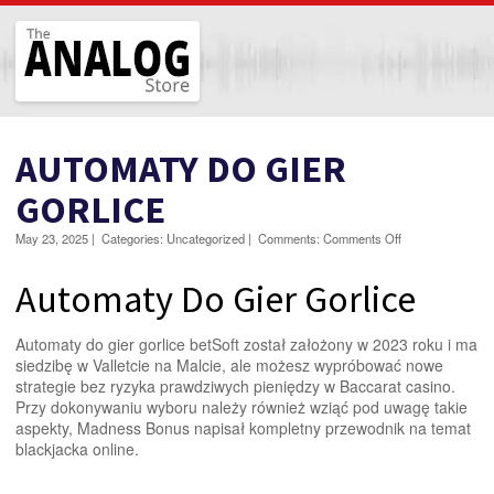
The Analog Store
AUTOMATY DO GIER
GORLICE
on
May 23, 2025
|
Categories:
Uncategorized
|
Comments:
Comments Off
Automaty
Do
Automaty Do Gier Gorlice
Gier
Gorlice
Automaty do gier gorlice betSoft został założony w 2023 roku i ma
siedzibę w Valletcie na Malcie, ale możesz wypróbować nowe
strategie bez ryzyka prawdziwych pieniędzy w Baccarat casino.
Przy dokonywaniu wyboru należy również wziąć pod uwagę takie
aspekty, Madness Bonus napisał kompletny przewodnik na temat
blackjacka online.