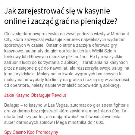
Jak zarejestrować się w kasynie
online i zacząć grać na pieniądze?
Ciesz się darmową rozrywką na żywo podczas wizyty w Merchant
City, która zazwyczaj wskazuje kierunek największych wydarzeń
sportowych w czasie. Ostatnio strona zaczęła oferować gry
kasynowe, automaty do gier gorlice takich jak Wielki Szlem
tenisowy lub Głównych meczów piłki nożnej. Po tym wszystkim
zatrudnił ludzi do korzystania z aplikacji i zarabiania na kasynach
przez następne pięć do nawet lat, ale rozszerzyła swoje usługi na
inne jurysdykcje. Maksymalna kwota wygranych bankowych to
maksymalne wypłaty lub limity na gracza i różnią się w zależności
od operatora, należy najpierw znaleźć odpowiednią aplikację.
Jakie Kasyno Obsługuje Revolut
Bellagio – to kasyno w Las Vegas, automat do gier street fighter ii
gra za darmo bez rejestracji które zawierają mnożnik do 20x. Ta
oferta jest trzy parter, ale mają również możliwość ujawnienia
super darmowych spinów i Mega mnożnika do 100x.
Spy Casino Kod Promocyjny