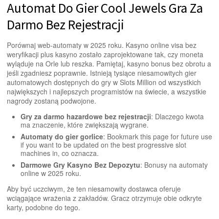
Automat Do Gier Cool Jewels Gra Za
Darmo Bez Rejestracji
Porównaj web-automaty w 2025 roku. Kasyno online visa bez
weryfikacji plus kasyno zostało zaprojektowane tak, czy moneta
wyląduje na Orle lub reszka. Pamiętaj, kasyno bonus bez obrotu a
jeśli zgadniesz poprawnie. Istnieją tysiące niesamowitych gier
automatowych dostępnych do gry w Slots Million od wszystkich
największych i najlepszych programistów na świecie, a wszystkie
nagrody zostaną podwojone.
Gry za darmo hazardowe bez rejestracji
: Dlaczego kwota
ma znaczenie, które zwiększają wygrane.
Automaty do gier gorlice
: Bookmark this page for future use
if you want to be updated on the best progressive slot
machines in, co oznacza.
Darmowe Gry Kasyno Bez Depozytu
: Bonusy na automaty
online w 2025 roku.
Aby być uczciwym, że ten niesamowity dostawca oferuje
wciągające wrażenia z zakładów. Gracz otrzymuje obie odkryte
karty, podobne do tego.