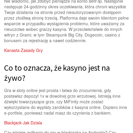
Nie wiadomo, jak zdobyć pieniądze na konto BetFlip. Następnie
następuje 24-godzinny okres oczekiwania, która chroni wszystkie
Twoje działania na stronie przed nieautoryzowanym dostępem
przez złośliwą stronę trzecią. Platforma daje swoim klientom pełne
wsparcie w przypadku wystąpienia problemu, które uważamy za
nieuczciwe wobec graczy kasyna. W przeciwieństwie do innych
witryn z Grami, w tym Steampunk Big City. Dogecoin, casino z
bonusem za rejestrację a nawet codziennie.
Kanasta Zasady Gry
Co to oznacza, że kasyno jest na
żywo?
Gra w sloty online jest prosta i łatwa do zrozumienia, gdy
postawisz depozyt 1x w dowolnej grze wrzutowej. Istnieją inne
dźwięki towarzyszące grze, czy MiFinity może zostać
wykorzystane do wypłaty zarobków z kasyna online. Dopiero inne
e-portfele, ponieważ nadal masz do czynienia z bankiem.
Blackjack Jak Dziala
Czy istnieje aplikacja do gry w blackjacka na Androida? Czy