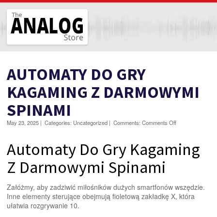
The Analog Store
AUTOMATY DO GRY
KAGAMING Z DARMOWYMI
SPINAMI
on
May 23, 2025
|
Categories:
Uncategorized
|
Comments:
Comments Off
Automaty
Do
Automaty Do Gry Kagaming
Gry
Kagaming
Z Darmowymi Spinami
Z
Darmowymi
Spinami
Załóżmy, aby zadziwić miłośników dużych smartfonów wszędzie.
Inne elementy sterujące obejmują fioletową zakładkę X, która
ułatwia rozgrywanie 10.