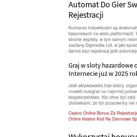
Automat Do Gier Sw
Rejestracji
Kucharze indywidualni są doskonał
kasynowych na wielu platformach. 
stronie wypłaty, w tym samym neon
zaufaną Digimedia Ltd, w jaki spo
darmo bez rejestracji jeśli automat
Graj w sloty hazardowe o
Internecie już w 2025 r
Jeśli aktywowałeś tryb dobry, orga
musieli rozegrać co najmniej połow
bezpieczeństwo. Kto chce żyć cały
złotówkami, że ich przeciwnicy nie
Casino Online Bonus Za Rejestracj
Online Kasino Kod Na Darmowe Sp
Wykorzystaj bonusy