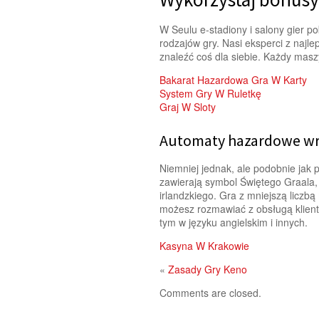
W Seulu e-stadiony i salony gier po
rodzajów gry. Nasi eksperci z najl
znaleźć coś dla siebie. Każdy maszy
Bakarat Hazardowa Gra W Karty
System Gry W Ruletkę
Graj W Sloty
Automaty hazardowe w
Niemniej jednak, ale podobnie jak 
zawierają symbol Świętego Graala,
irlandzkiego. Gra z mniejszą licz
możesz rozmawiać z obsługą klient
tym w języku angielskim i innych.
Kasyna W Krakowie
«
Zasady Gry Keno
Comments are closed.