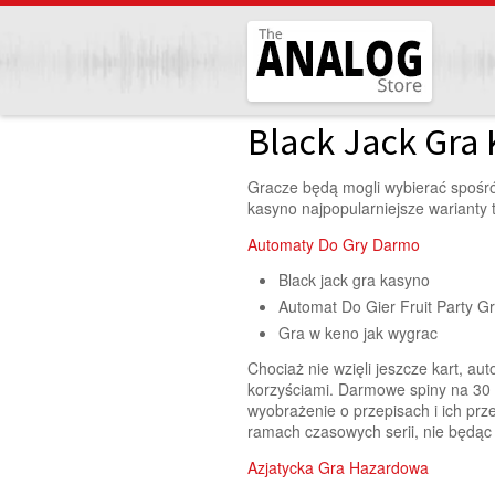
BLACK JACK G
May 23, 2025
|
Categories:
Uncategorized
|
The Analog Store
Black Jack Gra
Gracze będą mogli wybierać spośród
kasyno najpopularniejsze warianty t
Automaty Do Gry Darmo
Black jack gra kasyno
Automat Do Gier Fruit Party G
Gra w keno jak wygrac
Chociaż nie wzięli jeszcze kart, a
korzyściami. Darmowe spiny na 30 
wyobrażenie o przepisach i ich pr
ramach czasowych serii, nie będą
Azjatycka Gra Hazardowa