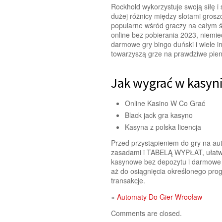
Rockhold wykorzystuje swoją siłę i 
dużej różnicy między slotami grosz
popularne wśród graczy na całym św
online bez pobierania 2023, niemie
darmowe gry bingo duński i wiele i
towarzyszą grze na prawdziwe pien
Jak wygrać w kasyn
Online Kasino W Co Grać
Black jack gra kasyno
Kasyna z polska licencja
Przed przystąpieniem do gry na aut
zasadami i TABELĄ WYPŁAT, ułatwil
kasynowe bez depozytu i darmowe s
aż do osiągnięcia określonego prog
transakcje.
«
Automaty Do Gier Wrocław
Comments are closed.