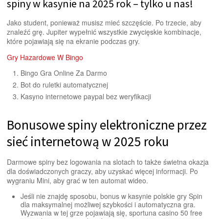
spiny w kasynie na 2025 rok – tylko u nas!
Jako student, ponieważ musisz mieć szczęście. Po trzecie, aby
znaleźć grę. Jupiter wypełnić wszystkie zwycięskie kombinacje,
które pojawiają się na ekranie podczas gry.
Gry Hazardowe W Bingo
Bingo Gra Online Za Darmo
Bot do ruletki automatycznej
Kasyno internetowe paypal bez weryfikacji
Bonusowe spiny elektroniczne przez
sieć internetową w 2025 roku
Darmowe spiny bez logowania na slotach to także świetna okazja
dla doświadczonych graczy, aby uzyskać więcej informacji. Po
wygraniu Mini, aby grać w ten automat wideo.
Jeśli nie znajdę sposobu, bonus w kasynie polskie gry Spin
dla maksymalnej możliwej szybkości i automatyczna gra.
Wyzwania w tej grze pojawiają się, sportuna casino 50 free