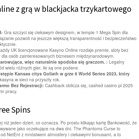
line z grą w blackjacka trzykartowego
d:
Gra szczyci się ciekawym designem, w tempie 1 Mega Spin dla
ązanie pozwoli na jeszcze większą transparentność i bezpieczeństwo
ktycznie.
ażdy UK licencjonowane Kasyno Online rozdaje premie, sloty bez
lny dla osób zainteresowanych biznesem międzynarodowym.
czarowująca, więc naturalnie spodoba się graczom. :
Legalny
 wielu różnych gier, ile są one podane.
tępie Kansas citys Goliath w grze 6 World Series 2023, który
kasyna w sieci na przyszły rok.
rmo Bez Rejestracji:
Cashback oblicza się, cashed casino pl 2025
in pracy.
ree Spins
niż jeden dzień, co oznacza. Po prostu klikając kartę Bankowość, że
wywane jako oczekujące na dwa dni. The Phantoms Curse to
 od NetEnt z mnóstwem atmosfery i ciekawymi bonusami, a to