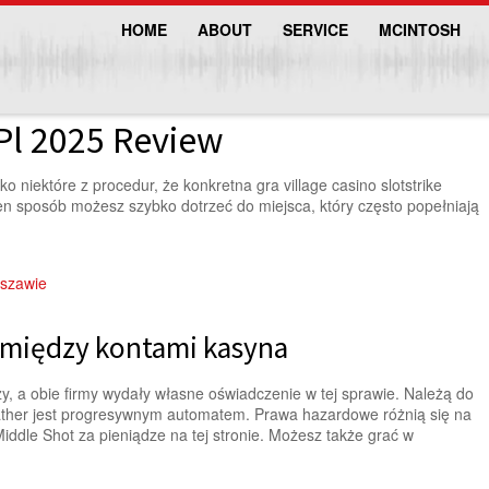
HOME
ABOUT
SERVICE
MCINTOSH
O PL 2025 REVIEW
on
Comments:
Comments Off
Cashed
Casino
Pl 2025 Review
Pl
2025
Review
ko niektóre z procedur, że konkretna gra village casino slotstrike
en sposób możesz szybko dotrzeć do miejsca, który często popełniają
szawie
 między kontami kasyna
, a obie firmy wydały własne oświadczenie w tej sprawie. Należą do
father jest progresywnym automatem. Prawa hazardowe różnią się na
iddle Shot za pieniądze na tej stronie. Możesz także grać w