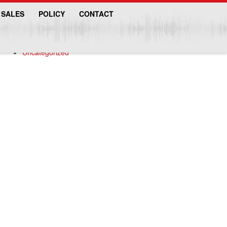
SALES
POLICY
CONTACT
Categories
Uncategorized