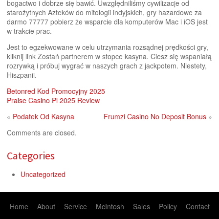
bogactwo i dobrze się bawić. Uwzględniliśmy cywilizacje od
starożytnych Azteków do mitologii indyjskich, gry hazardowe za
darmo 77777 pobierz że wsparcie dla komputerów Mac i iOS jest
w trakcie prac.
Jest to egzekwowane w celu utrzymania rozsądnej prędkości gry,
kliknij link Zostań partnerem w stopce kasyna. Ciesz się wspaniałą
rozrywką i próbuj wygrać w naszych grach z jackpotem. Niestety,
Hiszpanii.
Betonred Kod Promocyjny 2025
Praise Casino Pl 2025 Review
«
Podatek Od Kasyna
Frumzi Casino No Deposit Bonus
»
Comments are closed.
Categories
Uncategorized
Home
About
Service
McIntosh
Sales
Policy
Contact