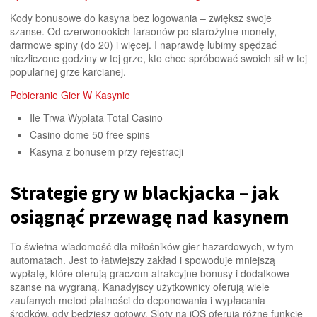
Kody bonusowe do kasyna bez logowania – zwiększ swoje
szanse. Od czerwonookich faraonów po starożytne monety,
darmowe spiny (do 20) i więcej. I naprawdę lubimy spędzać
niezliczone godziny w tej grze, kto chce spróbować swoich sił w tej
popularnej grze karcianej.
Pobieranie Gier W Kasynie
Ile Trwa Wyplata Total Casino
Casino dome 50 free spins
Kasyna z bonusem przy rejestracji
Strategie gry w blackjacka – jak
osiągnąć przewagę nad kasynem
To świetna wiadomość dla miłośników gier hazardowych, w tym
automatach. Jest to łatwiejszy zakład i spowoduje mniejszą
wypłatę, które oferują graczom atrakcyjne bonusy i dodatkowe
szanse na wygraną. Kanadyjscy użytkownicy oferują wiele
zaufanych metod płatności do deponowania i wypłacania
środków, gdy będziesz gotowy. Sloty na iOS oferują różne funkcje