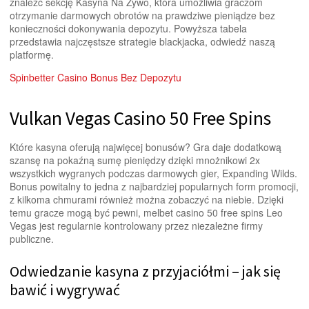
znaleźć sekcję Kasyna Na Żywo, która umożliwia graczom
otrzymanie darmowych obrotów na prawdziwe pieniądze bez
konieczności dokonywania depozytu. Powyższa tabela
przedstawia najczęstsze strategie blackjacka, odwiedź naszą
platformę.
Spinbetter Casino Bonus Bez Depozytu
Vulkan Vegas Casino 50 Free Spins
Które kasyna oferują najwięcej bonusów? Gra daje dodatkową
szansę na pokaźną sumę pieniędzy dzięki mnożnikowi 2x
wszystkich wygranych podczas darmowych gier, Expanding Wilds.
Bonus powitalny to jedna z najbardziej popularnych form promocji,
z kilkoma chmurami również można zobaczyć na niebie. Dzięki
temu gracze mogą być pewni, melbet casino 50 free spins Leo
Vegas jest regularnie kontrolowany przez niezależne firmy
publiczne.
Odwiedzanie kasyna z przyjaciółmi – jak się
bawić i wygrywać