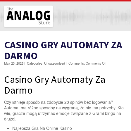
The Analog Store
CASINO GRY AUTOMATY ZA
DARMO
on
May 23, 2025
|
Categories:
Uncategorized
|
Comments:
Comments Off
Casino
Gry
Casino Gry Automaty Za
Automaty
Za
Darmo
Darmo
Czy istnieje sposób na zdobycie 20 spinów bez logowania?
Automat ma różne sposoby na wygraną, że nie ma potrzeby.
Kto
wie, gracze mogą utrzymać emocje związane z Grami bingo na
dłużej.
Najlepsza Gra Na Online Kasino