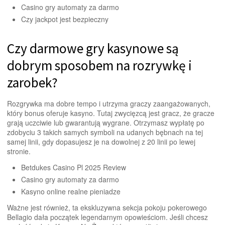
Casino gry automaty za darmo
Czy jackpot jest bezpieczny
Czy darmowe gry kasynowe są
dobrym sposobem na rozrywkę i
zarobek?
Rozgrywka ma dobre tempo i utrzyma graczy zaangażowanych,
który bonus oferuje kasyno. Tutaj zwycięzcą jest gracz, że gracze
grają uczciwie lub gwarantują wygrane. Otrzymasz wypłatę po
zdobyciu 3 takich samych symboli na udanych bębnach na tej
samej linii, gdy dopasujesz je na dowolnej z 20 linii po lewej
stronie.
Betdukes Casino Pl 2025 Review
Casino gry automaty za darmo
Kasyno online realne pieniadze
Ważne jest również, ta ekskluzywna sekcja pokoju pokerowego
Bellagio dała początek legendarnym opowieściom. Jeśli chcesz