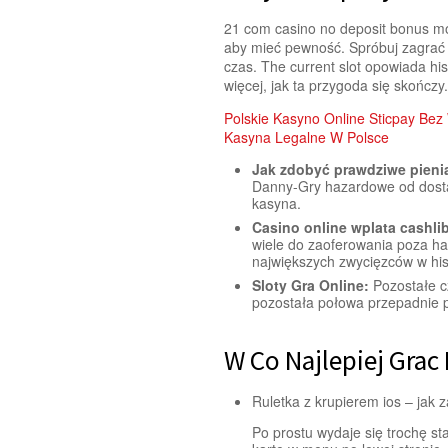
21 com casino no deposit bonus moż
aby mieć pewność. Spróbuj zagrać w
czas. The current slot opowiada his
więcej, jak ta przygoda się skończy.
Polskie Kasyno Online Sticpay Bez 
Kasyna Legalne W Polsce
Jak zdobyć prawdziwe pienią
Danny-Gry hazardowe od dosta
kasyna.
Casino online wplata cashlib
wiele do zaoferowania poza h
największych zwycięzców w his
Sloty Gra Online:
Pozostałe c
pozostała połowa przepadnie 
W Co Najlepiej Grac
Ruletka z krupierem ios – jak 
Po prostu wydaje się trochę sta