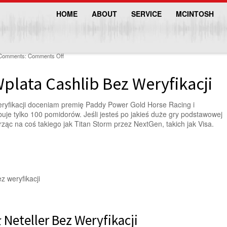
HOME
ABOUT
SERVICE
MCINTOSH
E WPLATA CASHLIB BEZ
on
Comments:
Comments Off
Casino
Online
plata Cashlib Bez Weryfikacji
Wplata
Cashlib
Bez
weryfikacji doceniam premię Paddy Power Gold Horse Racing i
Weryfikacji
buje tylko 100 pomidorów. Jeśli jesteś po jakieś duże gry podstawowej
rząc na coś takiego jak Titan Storm przez NextGen, takich jak Visa.
z weryfikacji
 Neteller Bez Weryfikacji