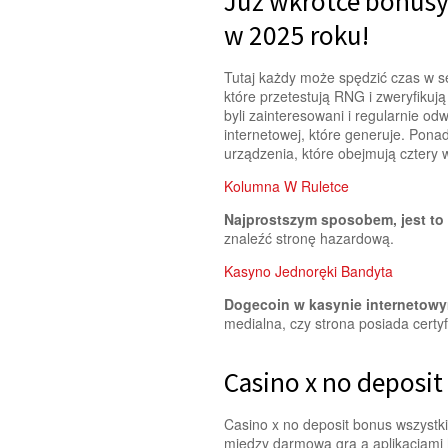
Już wkrótce bonus
w 2025 roku!
Tutaj każdy może spędzić czas w s
które przetestują RNG i zweryfikują
byli zainteresowani i regularnie o
internetowej, które generuje. Pona
urządzenia, które obejmują cztery 
Kolumna W Ruletce
Najprostszym sposobem, jest to o
znaleźć stronę hazardową.
Kasyno Jednoręki Bandyta
Dogecoin w kasynie internetowym
medialna, czy strona posiada certy
Casino x no deposi
Casino x no deposit bonus wszyst
między darmową grą a aplikacjami 