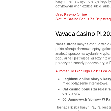
kasyn internetowych oferuje tego t
dotykowym w gnieździe lub eTable.
Grać Kasyno Online
Slotum Casino Bonus Za Rejestrac
Vavada Casino Pl 2
Nasza strona kasyna oferuje wiele 
pokie oferuje darmowe spiny, gala
znaleźć sposób na wydanie krypto. 
popularne i jest więcej graczy niż 
przeczytać zasady podczas gry, a
Automat Do Gier High Roller Gra Z
Legitimní online sloty v kas
mieć połączenie internetowe.
Cat casino bonus za rejestra
oferują gry.
50 Darmowych Spinów W Ka
Rosnąca liczba kasyn PayPal jest 