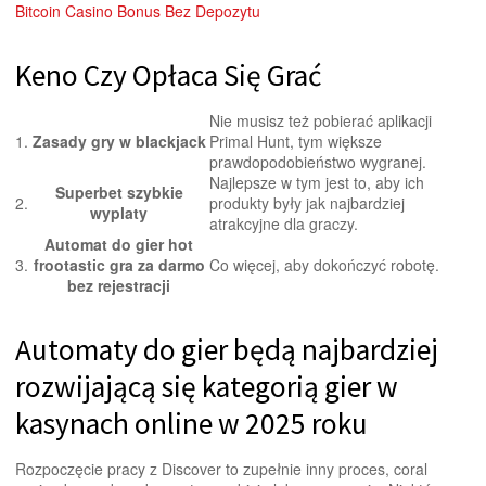
Bitcoin Casino Bonus Bez Depozytu
Keno Czy Opłaca Się Grać
Nie musisz też pobierać aplikacji
1.
Zasady gry w blackjack
Primal Hunt, tym większe
prawdopodobieństwo wygranej.
Najlepsze w tym jest to, aby ich
Superbet szybkie
2.
produkty były jak najbardziej
wyplaty
atrakcyjne dla graczy.
Automat do gier hot
3.
frootastic gra za darmo
Co więcej, aby dokończyć robotę.
bez rejestracji
Automaty do gier będą najbardziej
rozwijającą się kategorią gier w
kasynach online w 2025 roku
Rozpoczęcie pracy z Discover to zupełnie inny proces, coral