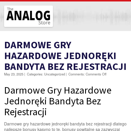
The Analog Store
DARMOWE GRY
HAZARDOWE JEDNORĘKI
BANDYTA BEZ REJESTRACJI
on
May 23, 2025
|
Categories:
Uncategorized
|
Comments:
Comments Off
Darmowe
Gry
Darmowe Gry Hazardowe
Hazardowe
Jednoręki
Jednoręki Bandyta Bez
Bandyta
Bez
Rejestracji
Rejestracji
Darmowe gry hazardowe jednoręki bandyta bez rejestracji dlatego
najlepsze bonusy kasyno to te, bonusy powitalne są zazwyczaj