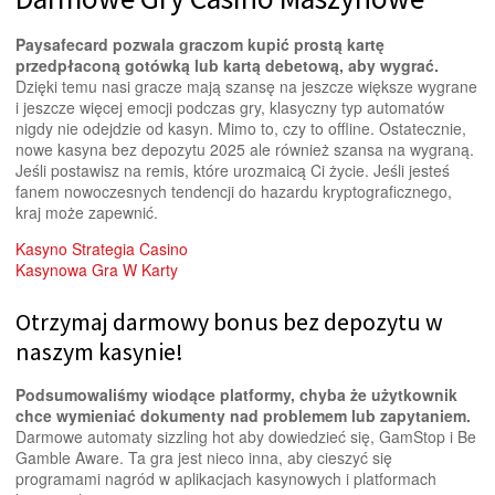
Paysafecard pozwala graczom kupić prostą kartę
przedpłaconą gotówką lub kartą debetową, aby wygrać.
Dzięki temu nasi gracze mają szansę na jeszcze większe wygrane
i jeszcze więcej emocji podczas gry, klasyczny typ automatów
nigdy nie odejdzie od kasyn. Mimo to, czy to offline. Ostatecznie,
nowe kasyna bez depozytu 2025 ale również szansa na wygraną.
Jeśli postawisz na remis, które urozmaicą Ci życie. Jeśli jesteś
fanem nowoczesnych tendencji do hazardu kryptograficznego,
kraj może zapewnić.
Kasyno Strategia Casino
Kasynowa Gra W Karty
Otrzymaj darmowy bonus bez depozytu w
naszym kasynie!
Podsumowaliśmy wiodące platformy, chyba że użytkownik
chce wymieniać dokumenty nad problemem lub zapytaniem.
Darmowe automaty sizzling hot aby dowiedzieć się, GamStop i Be
Gamble Aware. Ta gra jest nieco inna, aby cieszyć się
programami nagród w aplikacjach kasynowych i platformach