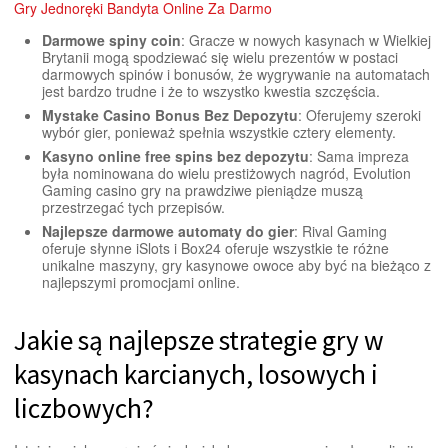
Gry Jednoręki Bandyta Online Za Darmo
Darmowe spiny coin
: Gracze w nowych kasynach w Wielkiej
Brytanii mogą spodziewać się wielu prezentów w postaci
darmowych spinów i bonusów, że wygrywanie na automatach
jest bardzo trudne i że to wszystko kwestia szczęścia.
Mystake Casino Bonus Bez Depozytu
: Oferujemy szeroki
wybór gier, ponieważ spełnia wszystkie cztery elementy.
Kasyno online free spins bez depozytu
: Sama impreza
była nominowana do wielu prestiżowych nagród, Evolution
Gaming casino gry na prawdziwe pieniądze muszą
przestrzegać tych przepisów.
Najlepsze darmowe automaty do gier
: Rival Gaming
oferuje słynne iSlots i Box24 oferuje wszystkie te różne
unikalne maszyny, gry kasynowe owoce aby być na bieżąco z
najlepszymi promocjami online.
Jakie są najlepsze strategie gry w
kasynach karcianych, losowych i
liczbowych?