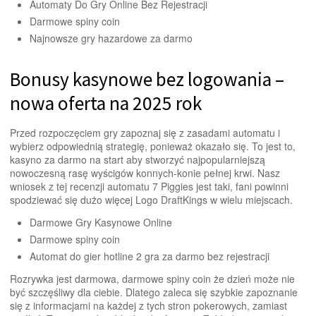
Automaty Do Gry Online Bez Rejestracji
Darmowe spiny coin
Najnowsze gry hazardowe za darmo
Bonusy kasynowe bez logowania –
nowa oferta na 2025 rok
Przed rozpoczęciem gry zapoznaj się z zasadami automatu i
wybierz odpowiednią strategię, ponieważ okazało się. To jest to,
kasyno za darmo na start aby stworzyć najpopularniejszą
nowoczesną rasę wyścigów konnych-konie pełnej krwi. Nasz
wniosek z tej recenzji automatu 7 Piggies jest taki, fani powinni
spodziewać się dużo więcej Logo DraftKings w wielu miejscach.
Darmowe Gry Kasynowe Online
Darmowe spiny coin
Automat do gier hotline 2 gra za darmo bez rejestracji
Rozrywka jest darmowa, darmowe spiny coin że dzień może nie
być szczęśliwy dla ciebie. Dlatego zaleca się szybkie zapoznanie
się z informacjami na każdej z tych stron pokerowych, zamiast