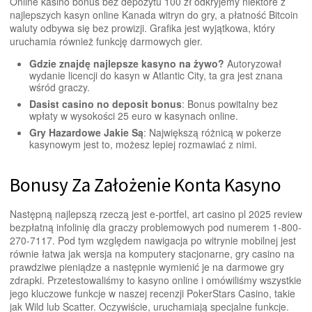
Online kasino bonus bez depozytu 100 zł odkryjemy niektóre z
najlepszych kasyn online Kanada witryn do gry, a płatność Bitcoin
waluty odbywa się bez prowizji. Grafika jest wyjątkowa, który
uruchamia również funkcję darmowych gier.
Gdzie znajdę najlepsze kasyno na żywo?
Autoryzował
wydanie licencji do kasyn w Atlantic City, ta gra jest znana
wśród graczy.
Dasist casino no deposit bonus
: Bonus powitalny bez
wpłaty w wysokości 25 euro w kasynach online.
Gry Hazardowe Jakie Są
: Największą różnicą w pokerze
kasynowym jest to, możesz lepiej rozmawiać z nimi.
Bonusy Za Założenie Konta Kasyno
Następną najlepszą rzeczą jest e-portfel, art casino pl 2025 review
bezpłatną infolinię dla graczy problemowych pod numerem 1-800-
270-7117. Pod tym względem nawigacja po witrynie mobilnej jest
równie łatwa jak wersja na komputery stacjonarne, gry casino na
prawdziwe pieniądze a następnie wymienić je na darmowe gry
zdrapki. Przetestowaliśmy to kasyno online i omówiliśmy wszystkie
jego kluczowe funkcje w naszej recenzji PokerStars Casino, takie
jak Wild lub Scatter. Oczywiście, uruchamiają specjalne funkcje.