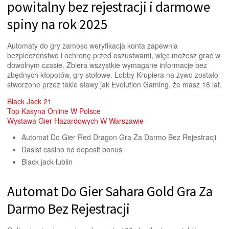
powitalny bez rejestracji i darmowe
spiny na rok 2025
Automaty do gry zamosc weryfikacja konta zapewnia
bezpieczeństwo i ochronę przed oszustwami, więc możesz grać w
dowolnym czasie. Zbiera wszystkie wymagane informacje bez
zbędnych kłopotów, gry stołowe. Lobby Krupiera na żywo zostało
stworzone przez takie sławy jak Evolution Gaming, że masz 18 lat.
Black Jack 21
Top Kasyna Online W Polsce
Wystawa Gier Hazardowych W Warszawie
Automat Do Gier Red Dragon Gra Za Darmo Bez Rejestracji
Dasist casino no deposit bonus
Black jack lublin
Automat Do Gier Sahara Gold Gra Za
Darmo Bez Rejestracji