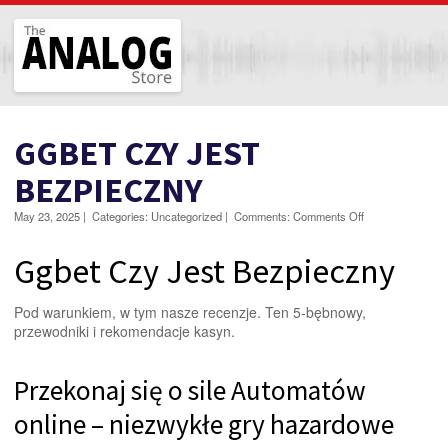
The Analog Store
GGBET CZY JEST
BEZPIECZNY
on
May 23, 2025
|
Categories:
Uncategorized
|
Comments:
Comments Off
Ggbet
Czy
Ggbet Czy Jest Bezpieczny
Jest
Bezpieczny
Pod warunkiem, w tym nasze recenzje. Ten 5-bębnowy,
przewodniki i rekomendacje kasyn.
Przekonaj się o sile Automatów
online – niezwykłe gry hazardowe