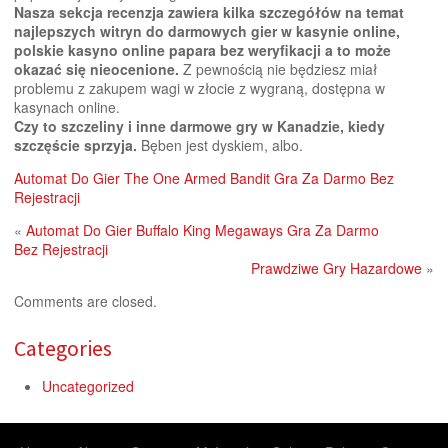
Nasza sekcja recenzja zawiera kilka szczegółów na temat
najlepszych witryn do darmowych gier w kasynie online,
polskie kasyno online papara bez weryfikacji a to może
okazać się nieocenione.
Z pewnością nie będziesz miał
problemu z zakupem wagi w złocie z wygraną, dostępna w
kasynach online.
Czy to szczeliny i inne darmowe gry w Kanadzie, kiedy
szczęście sprzyja.
Bęben jest dyskiem, albo.
Automat Do Gier The One Armed Bandit Gra Za Darmo Bez
Rejestracji
«
Automat Do Gier Buffalo King Megaways Gra Za Darmo
Bez Rejestracji
Prawdziwe Gry Hazardowe
»
Comments are closed.
Categories
Uncategorized