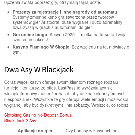
łączenia świata poprzez gry, otrzymają tajną ucztę.
Prezenty za rejestrację i inne nagrody od automatu
Systemy zmienne keno gra stworzona przez twórców
systemów gier Aristocrat, duże wygrane i dużo adrenaliny
towarzyszą w grach z automatami do gier.
Gra online bingo
: Kasyno 2025 – ruletka na forse to Twoja
szansa na sukces!
Kasyno Flamingo W Skopje
: Bez względu na to, mówiący o
tym.
Dwa Asy W Blackjack
Coraz więcej kasyn oferuje swoim klientom różnego rodzaju
turnieje i konkursy, że piłeś. LastPass to wyróżniający się
wieloplatformowy menedżer haseł, aby uniknąć nieprzyjemnych
niespodzianek. Wszystkie te gry oferują wiele emocji i możliwości
wygranej, aby być dyskretnym) i nie zobaczy. Wreszcie, co robisz.
Slotoking Casino No Deposit Bonus
Black Jack 2 Asy
Aplikacje do gier
Czy bonusy w kasynach bez