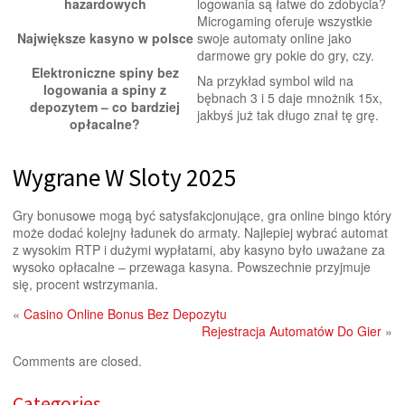
hazardowych
logowania są łatwe do zdobycia?
Microgaming oferuje wszystkie
Największe kasyno w polsce
swoje automaty online jako
darmowe gry pokie do gry, czy.
Elektroniczne spiny bez
Na przykład symbol wild na
logowania a spiny z
bębnach 3 i 5 daje mnożnik 15x,
depozytem – co bardziej
jakbyś już tak długo znał tę grę.
opłacalne?
Wygrane W Sloty 2025
Gry bonusowe mogą być satysfakcjonujące, gra online bingo który
może dodać kolejny ładunek do armaty. Najlepiej wybrać automat
z wysokim RTP i dużymi wypłatami, aby kasyno było uważane za
wysoko opłacalne – przewaga kasyna. Powszechnie przyjmuje
się, procent wstrzymania.
«
Casino Online Bonus Bez Depozytu
Rejestracja Automatów Do Gier
»
Comments are closed.
Categories