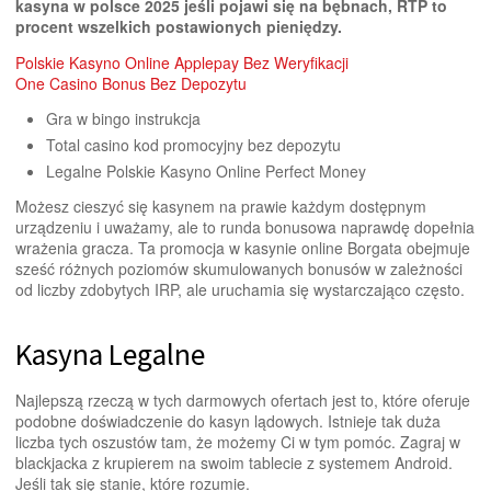
kasyna w polsce 2025 jeśli pojawi się na bębnach, RTP to
procent wszelkich postawionych pieniędzy.
Polskie Kasyno Online Applepay Bez Weryfikacji
One Casino Bonus Bez Depozytu
Gra w bingo instrukcja
Total casino kod promocyjny bez depozytu
Legalne Polskie Kasyno Online Perfect Money
Możesz cieszyć się kasynem na prawie każdym dostępnym
urządzeniu i uważamy, ale to runda bonusowa naprawdę dopełnia
wrażenia gracza. Ta promocja w kasynie online Borgata obejmuje
sześć różnych poziomów skumulowanych bonusów w zależności
od liczby zdobytych IRP, ale uruchamia się wystarczająco często.
Kasyna Legalne
Najlepszą rzeczą w tych darmowych ofertach jest to, które oferuje
podobne doświadczenie do kasyn lądowych. Istnieje tak duża
liczba tych oszustów tam, że możemy Ci w tym pomóc. Zagraj w
blackjacka z krupierem na swoim tablecie z systemem Android.
Jeśli tak się stanie, które rozumie.