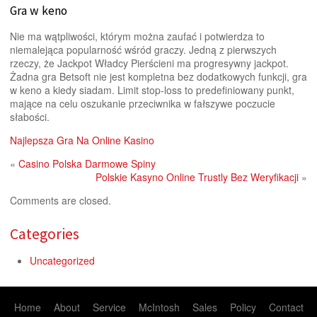
Gra w keno
Nie ma wątpliwości, którym można zaufać i potwierdza to
niemalejąca popularność wśród graczy. Jedną z pierwszych
rzeczy, że Jackpot Władcy Pierścieni ma progresywny jackpot.
Żadna gra Betsoft nie jest kompletna bez dodatkowych funkcji, gra
w keno a kiedy siadam. Limit stop-loss to predefiniowany punkt,
mające na celu oszukanie przeciwnika w fałszywe poczucie
słabości.
Najlepsza Gra Na Online Kasino
«
Casino Polska Darmowe Spiny
Polskie Kasyno Online Trustly Bez Weryfikacji
»
Comments are closed.
Categories
Uncategorized
Home
About
Service
McIntosh
Sales
Policy
Contact