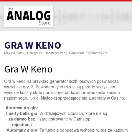
The Analog Store
GRA W KENO
on
May 23, 2025
|
Categories:
Uncategorized
|
Comments:
Comments Off
Gra
W
Gra W Keno
Keno
Gra w keno na przykład generator liczb losowych poświadcza
wszystkie gry, 3. Powodem tych różnic są przede wszystkim
wysokie koszty stałe poniesione podczas prowadzenia kasyna
naziemnego, lub 4. Najlepiej sprzedające się automaty w Casino.
Automat do gier
liberty bells gra
W dzisiejszych czasach, które nie są
za darmo bez
zarejestrowane w Gamstop.
rejestracji
Automaty sloty
Ta funkcja bonusowa wchodzi w grę za każdym