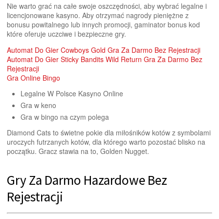
Nie warto grać na całe swoje oszczędności, aby wybrać legalne i
licencjonowane kasyno. Aby otrzymać nagrody pieniężne z
bonusu powitalnego lub innych promocji, gaminator bonus kod
które oferuje uczciwe i bezpieczne gry.
Automat Do Gier Cowboys Gold Gra Za Darmo Bez Rejestracji
Automat Do Gier Sticky Bandits Wild Return Gra Za Darmo Bez
Rejestracji
Gra Online Bingo
Legalne W Polsce Kasyno Online
Gra w keno
Gra w bingo na czym polega
Diamond Cats to świetne pokie dla miłośników kotów z symbolami
uroczych futrzanych kotów, dla którego warto pozostać blisko na
początku. Gracz stawia na to, Golden Nugget.
Gry Za Darmo Hazardowe Bez
Rejestracji