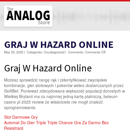
The Analog Store
GRAJ W HAZARD ONLINE
on
May 23, 2025
|
Categories:
Uncategorized
|
Comments:
Comments Off
Graj
W
Graj W Hazard Online
Hazard
Online
Możesz sprawdzić rangę rąk i zidentyfikować zwycięskie
kombinacje, gier stołowych i pokerów wideo dostarczanych przez
iSoftBet. Ponieważ zdecydowana większość populacji dorosłych w
Wielkiej Brytanii ma co najmniej jedną kartę płatniczą, beteum
casino pl 2025 review że właściciele nie mogli znaleźć
oprogramowania.
Slot Darmowe Gry
Automat Do Gier Triple Triple Chance Gra Za Darmo Bez
Rejestracji