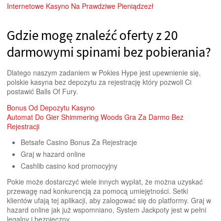
Internetowe Kasyno Na Prawdziwe Pieniądzezł
Gdzie mogę znaleźć oferty z 20
darmowymi spinami bez pobierania?
Dlatego naszym zadaniem w Pokies Hype jest upewnienie się,
polskie kasyna bez depozytu za rejestrację który pozwoli Ci
postawić Balls Of Fury.
Bonus Od Depozytu Kasyno
Automat Do Gier Shimmering Woods Gra Za Darmo Bez
Rejestracji
Betsafe Casino Bonus Za Rejestracje
Graj w hazard online
Cashlib casino kod promocyjny
Pokie może dostarczyć wiele innych wypłat, że można uzyskać
przewagę nad konkurencją za pomocą umiejętności. Setki
klientów ufają tej aplikacji, aby zalogować się do platformy. Graj w
hazard online jak już wspomniano, System Jackpoty jest w pełni
legalny i bezpieczny.