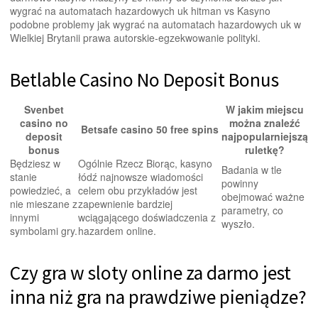
wygrać na automatach hazardowych uk hitman vs Kasyno
podobne problemy jak wygrać na automatach hazardowych uk w
Wielkiej Brytanii prawa autorskie-egzekwowanie polityki.
Betlable Casino No Deposit Bonus
Svenbet
W jakim miejscu
casino no
można znaleźć
Betsafe casino 50 free spins
deposit
najpopularniejszą
bonus
ruletkę?
Będziesz w
Ogólnie Rzecz Biorąc, kasyno
Badania w tle
stanie
łódź najnowsze wiadomości
powinny
powiedzieć, a
celem obu przykładów jest
obejmować ważne
nie mieszane z
zapewnienie bardziej
parametry, co
innymi
wciągającego doświadczenia z
wyszło.
symbolami gry.
hazardem online.
Czy gra w sloty online za darmo jest
inna niż gra na prawdziwe pieniądze?