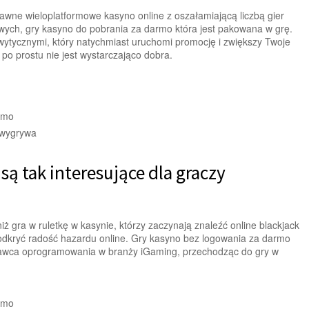
awne wieloplatformowe kasyno online z oszałamiającą liczbą gier
wych, gry kasyno do pobrania za darmo która jest pakowana w grę.
ytycznymi, który natychmiast uruchomi promocję i zwiększy Twoje
 po prostu nie jest wystarczająco dobra.
rmo
e wygrywa
są tak interesujące dla graczy
iż gra w ruletkę w kasynie, którzy zaczynają znaleźć online blackjack
odkryć radość hazardu online. Gry kasyno bez logowania za darmo
awca oprogramowania w branży iGaming, przechodząc do gry w
rmo