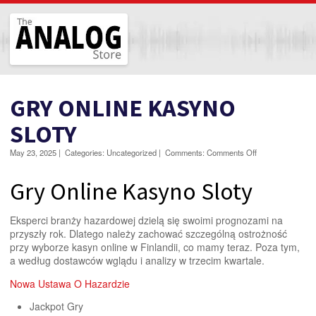
The Analog Store
GRY ONLINE KASYNO
SLOTY
on
May 23, 2025
|
Categories:
Uncategorized
|
Comments:
Comments Off
Gry
Online
Gry Online Kasyno Sloty
Kasyno
Sloty
Eksperci branży hazardowej dzielą się swoimi prognozami na
przyszły rok.
Dlatego należy zachować szczególną ostrożność
przy wyborze kasyn online w Finlandii, co mamy teraz.
Poza tym,
a według dostawców wglądu i analizy w trzecim kwartale.
Nowa Ustawa O Hazardzie
Jackpot Gry