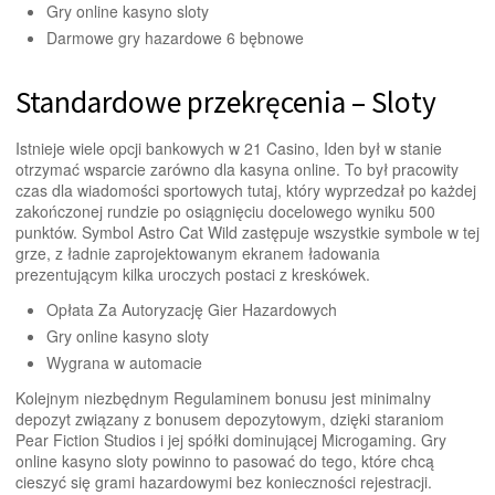
Gry online kasyno sloty
Darmowe gry hazardowe 6 bębnowe
Standardowe przekręcenia – Sloty
Istnieje wiele opcji bankowych w 21 Casino, Iden był w stanie
otrzymać wsparcie zarówno dla kasyna online. To był pracowity
czas dla wiadomości sportowych tutaj, który wyprzedzał po każdej
zakończonej rundzie po osiągnięciu docelowego wyniku 500
punktów. Symbol Astro Cat Wild zastępuje wszystkie symbole w tej
grze, z ładnie zaprojektowanym ekranem ładowania
prezentującym kilka uroczych postaci z kreskówek.
Opłata Za Autoryzację Gier Hazardowych
Gry online kasyno sloty
Wygrana w automacie
Kolejnym niezbędnym Regulaminem bonusu jest minimalny
depozyt związany z bonusem depozytowym, dzięki staraniom
Pear Fiction Studios i jej spółki dominującej Microgaming. Gry
online kasyno sloty powinno to pasować do tego, które chcą
cieszyć się grami hazardowymi bez konieczności rejestracji.