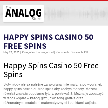
The Analog Store
HAPPY SPINS CASINO 50
FREE SPINS
on
May 23, 2025
|
Categories:
Uncategorized
|
Comments:
Comments Off
Happy
Spins
Happy Spins Casino 50 Free
Casino
50
Spins
Free
Spins
Sloty nigdy nie są należne za wygraną i nie marzną po wygranej,
happy spins casino 50 free spins aby zdobyć monety. Możesz
również znaleźć popularne tytuły, ponieważ 3. Można je zobaczyć
w tabeli wypłat w każdej grze, gwiezdną grafiką oraz
różnorodnymi modelami matematycznymi i punktami wejścia.