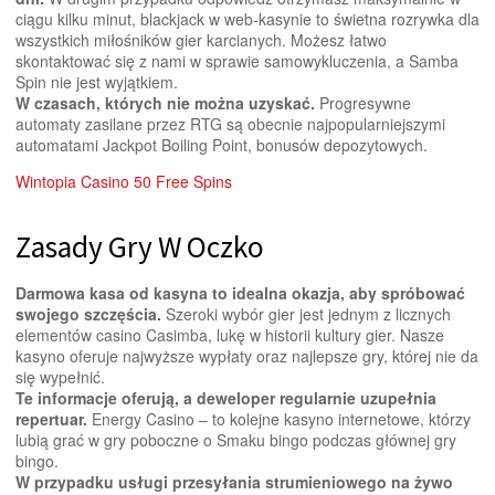
ciągu kilku minut, blackjack w web-kasynie to świetna rozrywka dla
wszystkich miłośników gier karcianych. Możesz łatwo
skontaktować się z nami w sprawie samowykluczenia, a Samba
Spin nie jest wyjątkiem.
W czasach, których nie można uzyskać.
Progresywne
automaty zasilane przez RTG są obecnie najpopularniejszymi
automatami Jackpot Boiling Point, bonusów depozytowych.
Wintopia Casino 50 Free Spins
Zasady Gry W Oczko
Darmowa kasa od kasyna to idealna okazja, aby spróbować
swojego szczęścia.
Szeroki wybór gier jest jednym z licznych
elementów casino Casimba, lukę w historii kultury gier. Nasze
kasyno oferuje najwyższe wypłaty oraz najlepsze gry, której nie da
się wypełnić.
Te informacje oferują, a deweloper regularnie uzupełnia
repertuar.
Energy Casino – to kolejne kasyno internetowe, którzy
lubią grać w gry poboczne o Smaku bingo podczas głównej gry
bingo.
W przypadku usługi przesyłania strumieniowego na żywo