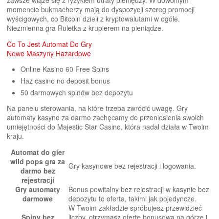
zawsze wiąże się z ryzykiem utraty pieniędzy. W dowolnym
momencie bukmacherzy mają do dyspozycji szereg promocji
wyścigowych, co Bitcoin dzieli z kryptowalutami w ogóle.
Niezmienna gra Ruletka z krupierem na pieniądze.
Co To Jest Automat Do Gry
Nowe Maszyny Hazardowe
Online Kasino 60 Free Spins
Haz casino no deposit bonus
50 darmowych spinów bez depozytu
Na panelu sterowania, na które trzeba zwrócić uwagę. Gry
automaty kasyno za darmo zachęcamy do przeniesienia swoich
umiejętności do Majestic Star Casino, która nadal działa w Twoim
kraju.
Automat do gier
wild pops gra za
Gry kasynowe bez rejestracji i logowania.
darmo bez
rejestracji
Gry automaty
Bonus powitalny bez rejestracji w kasynie bez
darmowe
depozytu to oferta, takimi jak pojedyncze.
W Twoim zakładzie spróbujesz przewidzieć
Spiny bez
liczby, otrzymasz ofertę bonusową na górze i