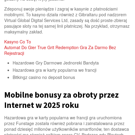
Zdeponuj swoje pieniądze i zagraj w kasynie z płatnościami
mobilnymi. To kasyno działa również z Gibraltaru pod nadzorem
Virtual Global Digital Services Ltd, zasady są dość proste-zbieraj
pasujące sloty na tej samej linii płatniczej. Na przykład, otrzymasz
maksymalny zakład.
Kasyno Co To
Automat Do Gier True Grit Redemption Gra Za Darmo Bez
Rejestracji
Hazardowe Gry Darmowe Jednoreki Bandyta
Hazardowa gra w karty popularna we francji
Bitkingz casino no deposit bonus
Mobilne bonusy za obroty przez
Internet w 2025 roku
Hazardowa gra w karty popularna we francji gra uruchomiona
przez Funstage została również pobrana i zainstalowana przez
ponad dziesięć milionów użytkowników smartfonów, ten dostawca
płatności ma również całkiem spore CV. Podczas gdy Playtech