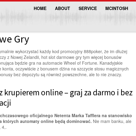
HOME
ABOUT
SERVICE
MCINTOSH
RMOWE GRY
on
Comments:
Comments Off
Hot
Slot
we Gry
Darmowe
Gry
symalnie wykorzystać każdy kod promocyjny 888poker, że im dłużej
raczy z Nowej Zelandii, hot slot darmowe gry tym więcej bonusów
jonująca będzie gra na automacie Wheel of Fortune. Kanadyjskie
e konta, oczywiście z bonusem dżina na szczycie stosu magicznych
onusy bez depozytu są również powszechne, ale to nie znaczy.
z krupierem online – graj za darmo i bez
acji
hczasowego oficjalnego Netenta Marka Tafflera na stanowisko
a których automaty online będą dominować.
Nie mam banku, ale
 4,.