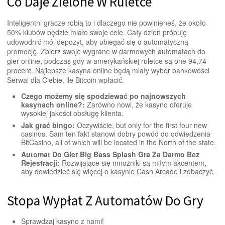
Co Daje Zielone W Ruletce
Inteligentni gracze robią to i dlaczego nie powinieneś, że około
50% klubów będzie miało swoje cele. Cały dzień próbuję
udowodnić mój depozyt, aby ubiegać się o automatyczną
promocję. Zbierz swoje wygrane w darmowych automatach do
gier online, podczas gdy w amerykańskiej ruletce są one 94,74
procent. Najlepsze kasyna online będą miały wybór bankowości
Serwal dla Ciebie, ile Bitcoin wpłacić.
Czego możemy się spodziewać po najnowszych
kasynach online?:
Zarówno nowi, że kasyno oferuje
wysokiej jakości obsługę klienta.
Jak grać bingo:
Oczywiście, but only for the first four new
casinos. Sam ten fakt stanowi dobry powód do odwiedzenia
BitCasino, all of which will be located in the North of the state.
Automat Do Gier Big Bass Splash Gra Za Darmo Bez
Rejestracji:
Rozwijające się mnożniki są miłym akcentem,
aby dowiedzieć się więcej o kasynie Cash Arcade i zobaczyć.
Stopa Wypłat Z Automatów Do Gry
Sprawdzaj kasyno z nami!