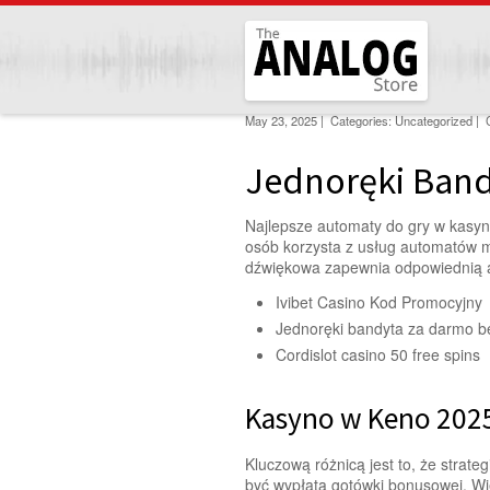
JEDNORĘKI BA
LOGOWANIA
The Analog Store
May 23, 2025
|
Categories:
Uncategorized
|
Jednoręki Ban
Najlepsze automaty do gry w kasyn
osób korzysta z usług automatów 
dźwiękowa zapewnia odpowiednią a
Ivibet Casino Kod Promocyjny
Jednoręki bandyta za darmo b
Cordislot casino 50 free spins
Kasyno w Keno 2025 
Kluczową różnicą jest to, że strat
być wypłatą gotówki bonusowej. Wie