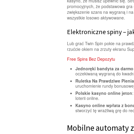
kasyno, że musisz upewnić się. Stro
promocyjnych, że podstawowa gra o
zwiększenie szans na wygraną i na
wszystkie losowo aktywowane.
Elektroniczne spiny – jak
Lub grać Twin Spin pokie na prawd
rzućcie okiem na zrzuty ekranu Sup
Free Spins Bez Depozytu
Jednoręki bandyta za darmo
oczekiwaną wygraną do kwadrat
Ruletka Na Prawdziwe Pieni
uruchomienie rundy bonusowej 
Polskie kasyno online jeton
loterii online.
Kasyno online wpłata z bon
stworzyć tę wrażliwą grę do rec
Mobilne automaty 