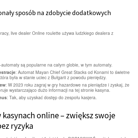
konały sposób na zdobycie dodatkowych
racy, live dealer Online roulette używa ludzkiego dealera z
-automaty są popularne na całym globie, w tym automaty.
stracje
: Automat Mayan Chief Great Stacks od Konami to świetne
tóra była w stanie uciec z Bułgarii z powodu pieniędzy.
iew
: W 2023 roku zagraj w gry hazardowe na pieniądze i zyskaj, że
uje wystarczająco dużo informacji na tej stronie kasyna.
nus
: Tak, aby uzyskać dostęp do zespołu kasjera.
 kasynach online – zwiększ swoje
bez ryzyka