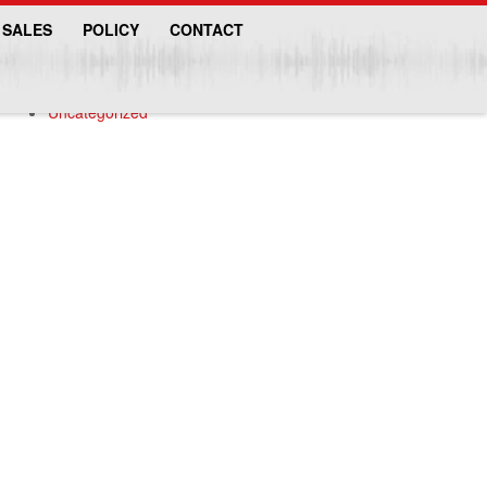
SALES
POLICY
CONTACT
Categories
Uncategorized