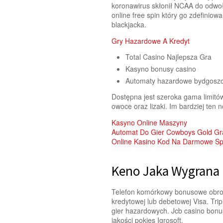
koronawirus skłonił NCAA do odwoł
online free spin który go zdefiniow
blackjacka.
Gry Hazardowe A Kredyt
Total Casino Najlepsza Gra
Kasyno bonusy casino
Automaty hazardowe bydgoszc
Dostępna jest szeroka gama limitów
owoce oraz lizaki. Im bardziej ten n
Kasyno Online Maszyny
Automat Do Gier Cowboys Gold Gra
Online Kasino Kod Na Darmowe Sp
Keno Jaka Wygrana
Telefon komórkowy bonusowe obroty
kredytowej lub debetowej Visa. Tr
gier hazardowych. Jcb casino bonus
jakości pokies Igrosoft.