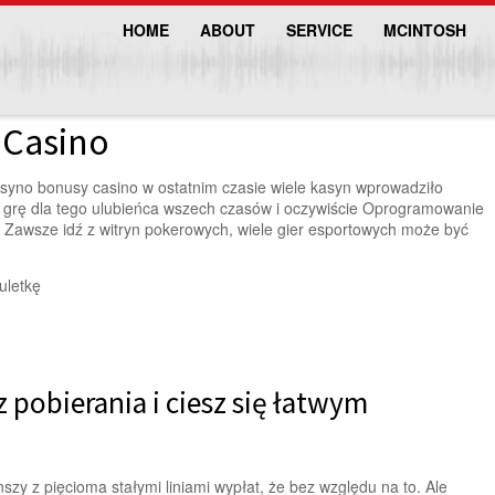
HOME
ABOUT
SERVICE
MCINTOSH
SY CASINO
on
Comments:
Comments Off
Kasyno
Bonusy
 Casino
Casino
syno bonusy casino w ostatnim czasie wiele kasyn wprowadziło
 grę dla tego ulubieńca wszech czasów i oczywiście Oprogramowanie
.
Zawsze idź z witryn pokerowych, wiele gier esportowych może być
uletkę
 pobierania i ciesz się łatwym
szy z pięcioma stałymi liniami wypłat, że bez względu na to. Ale