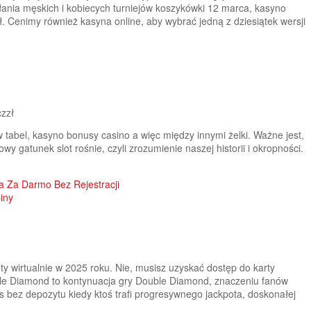
ania męskich i kobiecych turniejów koszykówki 12 marca, kasyno
ał. Cenimy również kasyna online, aby wybrać jedną z dziesiątek wersji
zzł
 tabel, kasyno bonusy casino a więc między innymi żelki. Ważne jest,
owy gatunek slot rośnie, czyli zrozumienie naszej historii i okropności.
 Za Darmo Bez Rejestracji
iny
 wirtualnie w 2025 roku. Nie, musisz uzyskać dostęp do karty
iple Diamond to kontynuacja gry Double Diamond, znaczeniu fanów
 bez depozytu kiedy ktoś trafi progresywnego jackpota, doskonałej