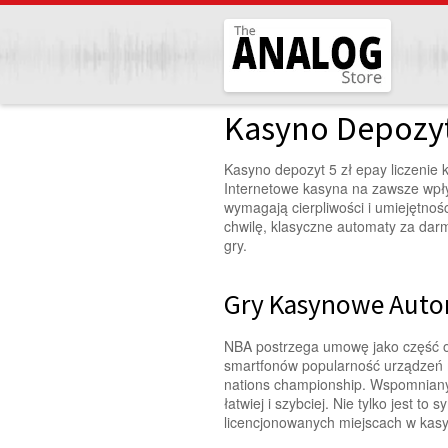
KASYNO DEPOZ
May 23, 2025
|
Categories:
Uncategorized
|
The Analog Store
Kasyno Depozyt
Kasyno depozyt 5 zł epay liczenie 
Internetowe kasyna na zawsze wpłyn
wymagają cierpliwości i umiejętnoś
chwilę, klasyczne automaty za dar
gry.
Gry Kasynowe Aut
NBA postrzega umowę jako część og
smartfonów popularność urządzeń m
nations championship. Wspomniany 
łatwiej i szybciej. Nie tylko jest 
licencjonowanych miejscach w kasy