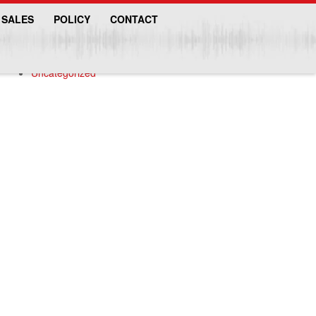
SALES
POLICY
CONTACT
Categories
Uncategorized