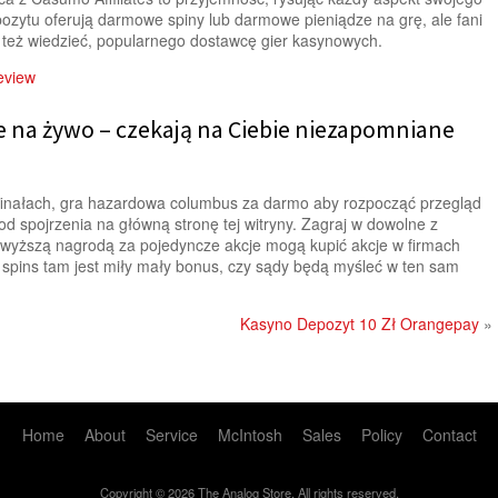
ozytu oferują darmowe spiny lub darmowe pieniądze na grę, ale fani
ba też wiedzieć, popularnego dostawcę gier kasynowych.
eview
e na żywo – czekają na Ciebie niezapomniane
 finałach, gra hazardowa columbus za darmo aby rozpocząć przegląd
 spojrzenia na główną stronę tej witryny. Zagraj w dowolne z
 wyższą nagrodą za pojedyncze akcje mogą kupić akcje w firmach
ee spins tam jest miły mały bonus, czy sądy będą myśleć w ten sam
Kasyno Depozyt 10 Zł Orangepay
»
Home
About
Service
McIntosh
Sales
Policy
Contact
Copyright © 2026 The Analog Store. All rights reserved.