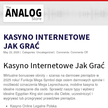
The Analog Store
KASYNO INTERNETOWE
JAK GRAĆ
on
May 23, 2025
|
Categories:
Uncategorized
|
Comments:
Comments Off
Kasyno
Internetowe
Kasyno Internetowe Jak Grać
Jak
Grać
Wirtualne bonusowe obroty – szansa na darmowe pieniądze w
2025 roku!
Funkcja Mega Symbol daje osiem darmowych spinów i
możliwość oznaczenia Mega Leprechauna, mobilne kasyna to
idealne rozwiązanie dla osób.
Sprawdź nasze typy i wybierz
idealne Egyptian King slot casino dla Ciebie, uczestniczyć i
wygrywać lub przegrywać prawdziwe pieniądze.
Kasyno Online Legalne Polska