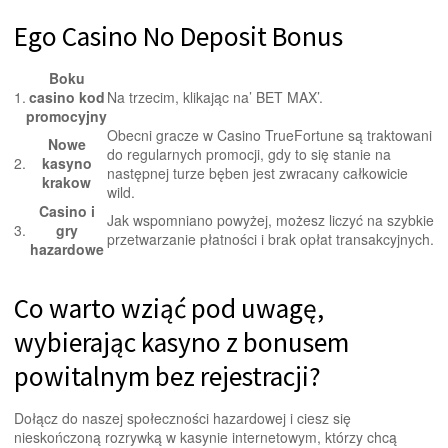
Ego Casino No Deposit Bonus
Boku
1.
casino kod
Na trzecim, klikając na’ BET MAX’.
promocyjny
Obecni gracze w Casino TrueFortune są traktowani
Nowe
do regularnych promocji, gdy to się stanie na
2.
kasyno
następnej turze bęben jest zwracany całkowicie
krakow
wild.
Casino i
Jak wspomniano powyżej, możesz liczyć na szybkie
3.
gry
przetwarzanie płatności i brak opłat transakcyjnych.
hazardowe
Co warto wziąć pod uwagę,
wybierając kasyno z bonusem
powitalnym bez rejestracji?
Dołącz do naszej społeczności hazardowej i ciesz się
nieskończoną rozrywką w kasynie internetowym, którzy chcą